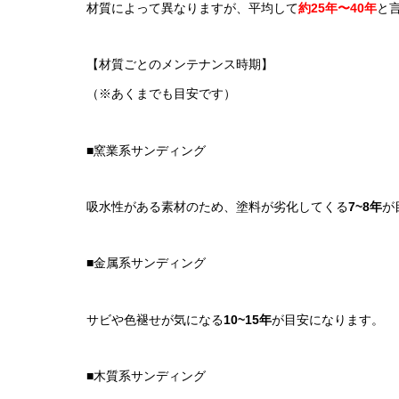
材質によって異なりますが、平均して
約25年〜40年
と
【材質ごとのメンテナンス時期】
（※あくまでも目安です）
■窯業系サンディング
吸水性がある素材のため、塗料が劣化してくる
7~8年
が
■金属系サンディング
サビや色褪せが気になる
10~15年
が目安になります。
■木質系サンディング