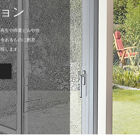
ョン
の再生や商業ビルや住
、今あるものに創意、
目指します。