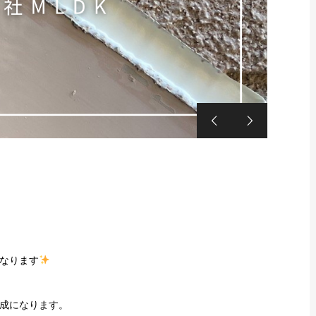
付帯


なります
成になります。