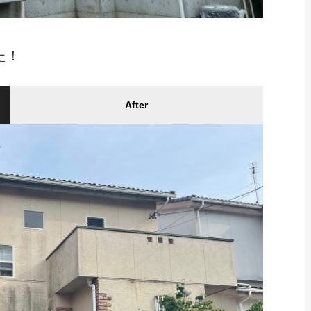
た！
After