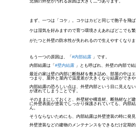
北側の外壁が汚れる原因は大きく二つあります。
まず、一つは「コケ」。
コケはカビと同じで胞子を飛ば
ケは湿気を好みますので育つ環境さえあればどこでも繁
がたつと外壁の防水性が失われるので生えやすくなりま
もう一つの原因は、「
#内部結露
」です。
内部結露は「
#壁内結露
」とも呼ばれ、外壁の内部で結
最近の家は壁の内部に断熱材を敷き詰め、部屋の中はエ
つまり、屋外と屋内で温度差が大きくなり結露ができや
内部結露の恐ろしい点は、外壁内部という目に見えない
が遅れてしまうことです。
そのままにしておくと、外壁材や構造材、断熱材など建
に外壁表面が塗装でしっかり保護されていても、内部結
ん。
そうならないためにも、内部結露は外壁塗装の時に発見
外壁塗装などの建物のメンテナンスをできるだけ定期的